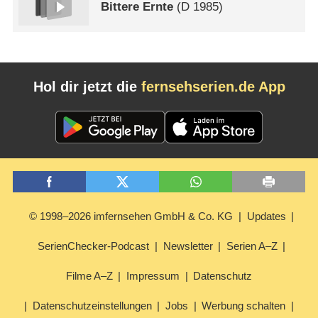
Bittere Ernte
(
D
1985)
Hol dir jetzt die
fernsehserien.de App
© 1998–2026 imfernsehen GmbH & Co. KG
Updates
SerienChecker-Podcast
Newsletter
Serien A–Z
Filme A–Z
Impressum
Datenschutz
Datenschutzeinstellungen
Jobs
Werbung schalten