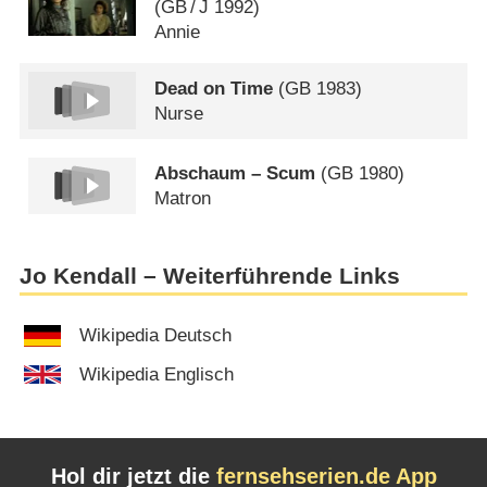
(
GB
/
J
1992)
Annie
Dead on Time
(
GB
1983)
Nurse
Abschaum – Scum
(
GB
1980)
Matron
Jo Kendall – Weiterführende Links
Wikipedia Deutsch
Wikipedia Englisch
Hol dir jetzt die
fernsehserien.de App