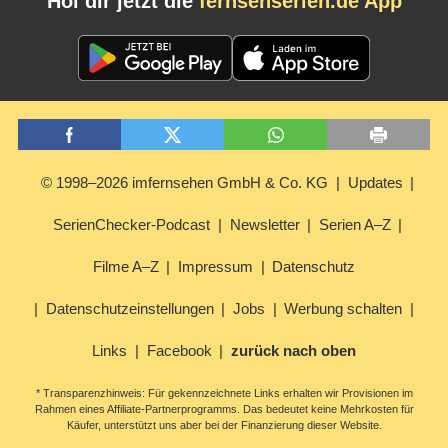
Hol dir jetzt die
fernsehserien.de App
© 1998–2026 imfernsehen GmbH & Co. KG
Updates
SerienChecker-Podcast
Newsletter
Serien A–Z
Filme A–Z
Impressum
Datenschutz
Datenschutzeinstellungen
Jobs
Werbung schalten
Links
Facebook
zurück nach oben
* Transparenzhinweis: Für gekennzeichnete Links erhalten wir Provisionen im
Rahmen eines Affiliate-Partnerprogramms. Das bedeutet keine Mehrkosten für
Käufer, unterstützt uns aber bei der Finanzierung dieser Website.