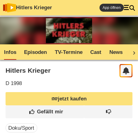
Hitlers Krieger
App öffnen
Infos
Episoden
TV-Termine
Cast
News
Sh
Hitlers Krieger
D
1998
jetzt kaufen
Doku/Sport