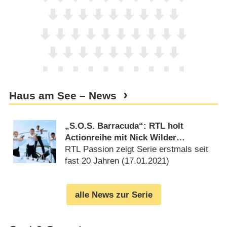
Haus am See – News
„S.O.S. Barracuda“: RTL holt
Actionreihe mit Nick Wilder
(„Traumschiff“) aus dem Archiv
RTL Passion zeigt Serie erstmals seit
fast 20 Jahren (
17.01.2021
)
alle News zur Serie