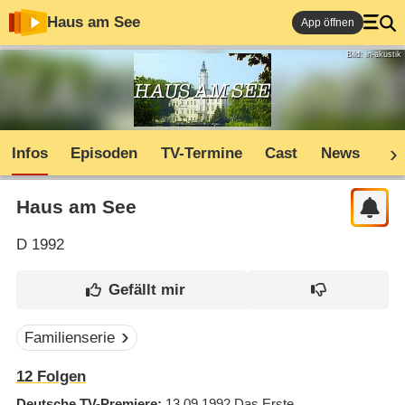
Haus am See
App öffnen
Bild: in-akustik
Infos
Episoden
TV-Termine
Cast
News
Co
Haus am See
D
1992
Familienserie
12
Folgen
Deutsche TV-Premiere
13.09.1992
Das Erste