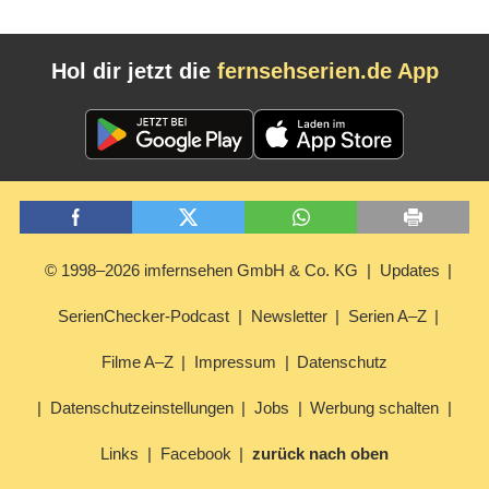
Hol dir jetzt die
fernsehserien.de App
© 1998–2026 imfernsehen GmbH & Co. KG
Updates
SerienChecker-Podcast
Newsletter
Serien A–Z
Filme A–Z
Impressum
Datenschutz
Datenschutzeinstellungen
Jobs
Werbung schalten
Links
Facebook
zurück nach oben