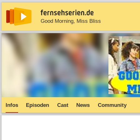
Good Morning, Miss Bliss
News
Entdecken
Streaming
TV-Starts
Serie
Infos
Episoden
Cast
News
Community