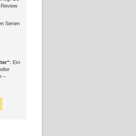
 Review
en Serien
ter
: Ein
oller
n –