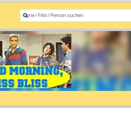
n A–Z
Filme A–Z