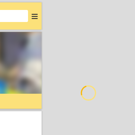
Login