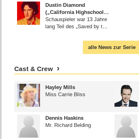
Dustin Diamond
(„California Highschool“)
mit 44 Jahren verstorben
Schauspieler war 13 Jahre
lang Teil des „Saved by the
Bell“-Franchise
(
02.02.2021
)
alle News zur Serie
Cast & Crew
Hayley Mills
Miss Carrie Bliss
Dennis Haskins
Mr. Richard Belding