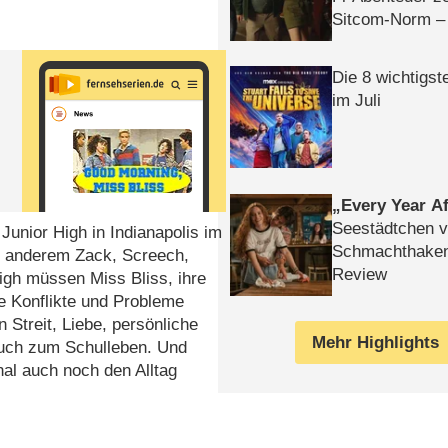
Sitcom-Norm –
Die 8 wichtigst
im Juli
Every Year Af
Seestädtchen v
Junior High in Indianapolis im
Schmachthake
er anderem Zack, Screech,
Review
High müssen Miss Bliss, ihre
e Konflikte und Probleme
Streit, Liebe, persönliche
Mehr Highlights
auch zum Schulleben. Und
al auch noch den Alltag