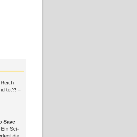
 Reich
d tot?! –
to Save
: Ein Sci-
rlegt die