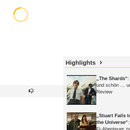
Highlights
The Shards
:
und schön … un
Review
Stuart Fails 
the Universe
Fi-Abenteuer ze