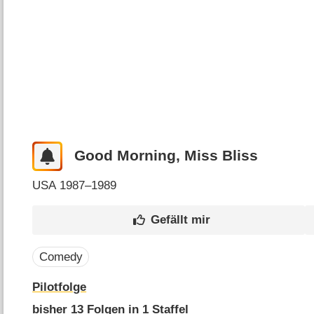
Good Morning, Miss Bliss
USA
1987–1989
Comedy
Pilotfolge
bisher
13
Folgen in
1
Staffel