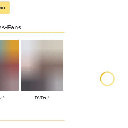
gen
ss-Fans
s
DVDs