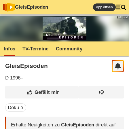
GleisEpisoden
App öffnen
Bild: 3sat
Infos
TV-Termine
Community
GleisEpisoden
D
1996–
Doku
Erhalte Neuigkeiten zu
GleisEpisoden
direkt auf