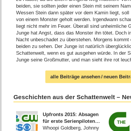
beiden, sie sollten jeder einen Stein mit seinem Na
Wessen Stein dann später vor dem Kamin liegt, soll
von einem Monster geholt werden. Irgendwann schau
liegt nicht mehr im Feuer. Überall sind unheimliche
Junge hat Angst, dass das Monster ihn tötet. Doch ir
Nacht unbeschadet zu überstehen. Morgens kommt 
beiden zu sehen. Der Junge ist natürlich überglückli
Schattenwelt, wenn es gut ausgehen würde. In der S
Junge seine Großmutter, und man sieht ihre rot leuc
alle Beiträge ansehen
/ neuen Beit
Geschichten aus der Schattenwelt – N
Upfronts 2015: Absagen
für erste Serienpiloten
bei ABC und The CW
Whoopi Goldberg, Johnny