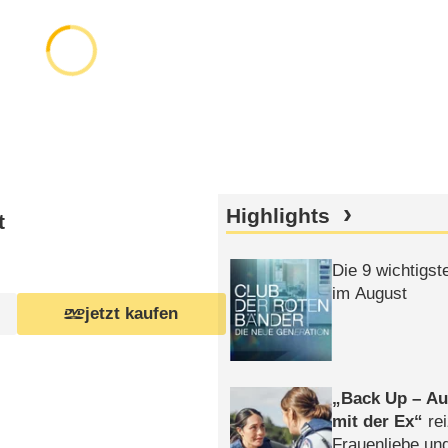
Highlights
t
Die 9 wichtigst
im August
jetzt kaufen
Back Up – Auf
mit der Ex
rei
Frauenliebe un