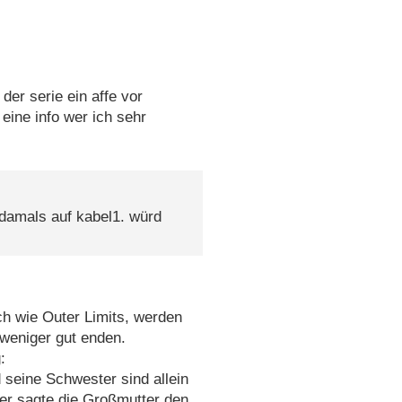
der serie ein affe vor
eine info wer ich sehr
 damals auf kabel1. würd
ch wie Outer Limits, werden
 weniger gut enden.
:
 seine Schwester sind allein
er sagte die Großmutter den