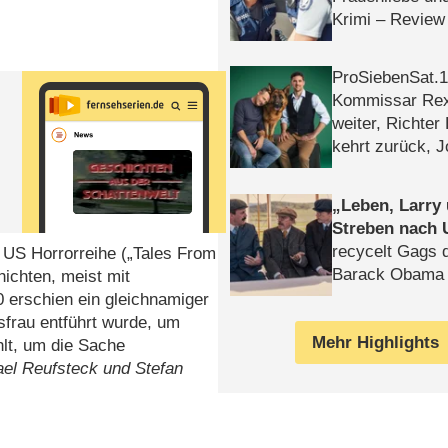
Krimi – Review
ProSiebenSat.1 
Kommissar Rex 
weiter, Richter
kehrt zurück, 
Klaas machen 
Leben, Larry
Streben nach 
recycelt Gags 
g. US Horrorreihe („Tales From
Barack Obama 
hichten, meist mit
 erschien ein gleichnamiger
usfrau entführt wurde, um
Mehr Highlights
lt, um die Sache
el Reufsteck und Stefan