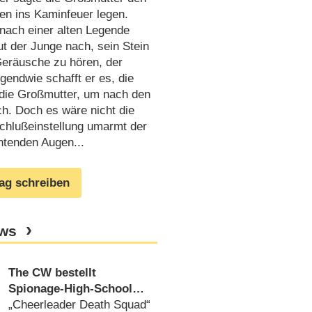
men ins Kaminfeuer legen.
 nach einer alten Legende
t der Junge nach, sein Stein
 Geräusche zu hören, der
gendwie schafft er es, die
die Großmutter, um nach den
ch. Doch es wäre nicht die
chlußeinstellung umarmt der
htenden Augen...
rag schreiben
ews
The CW bestellt
Spionage-High-School
Serie von Marc Cherry
„Cheerleader Death Squad“