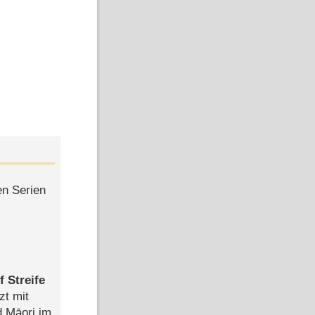
en Serien
 Streife
zt mit
d Māori im