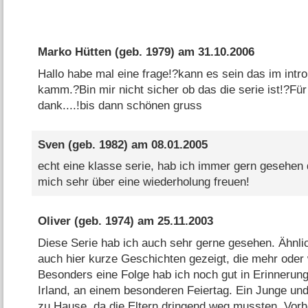
Marko Hütten
(geb. 1979) am
31.10.2006
Hallo habe mal eine frage!?kann es sein das im intro 
kamm.?Bin mir nicht sicher ob das die serie ist!?Für 
dank....!bis dann schönen gruss
Sven
(geb. 1982) am
08.01.2005
echt eine klasse serie, hab ich immer gern gesehen
mich sehr über eine wiederholung freuen!
Oliver
(geb. 1974) am
25.11.2003
Diese Serie hab ich auch sehr gerne gesehen. Ähnli
auch hier kurze Geschichten gezeigt, die mehr oder
Besonders eine Folge hab ich noch gut in Erinnerung
Irland, an einem besonderen Feiertag. Ein Junge und
zu Hause, da die Eltern dringend weg mussten. Vorh