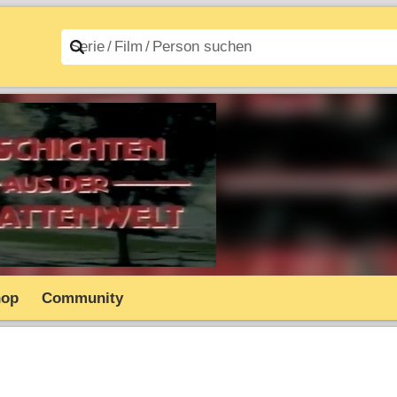
n A–Z
Filme A–Z
hop
Community