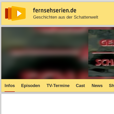
Geschichten aus der Schattenwelt
News
Entdecken
Streaming
TV-Starts
Serie
Infos
Episoden
TV-Termine
Cast
News
S