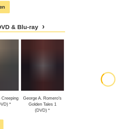
gen
DVD & Blu-ray
e Creeping
George A. Romero’s
DVD)
Golden Tales 1
(DVD)