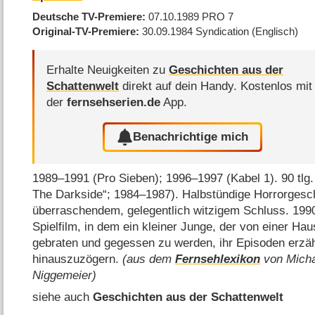
Deutsche TV-Premiere
07.10.1989
PRO 7
Original-TV-Premiere
30.09.1984
Syndication
(Englisch)
Erhalte Neuigkeiten zu
Geschichten aus der
Schattenwelt
direkt auf dein Handy.
Kostenlos mit
der
fernsehserien.de
App.
Benachrichtige mich
1989⁠–⁠1991 (Pro Sieben); 1996⁠–⁠1997 (Kabel 1). 90 tl
The Darkside“; 1984⁠–⁠1987). Halbstündige Horrorgesc
überraschendem, gelegentlich witzigem Schluss. 1990
Spielfilm, in dem ein kleiner Junge, der von einer Ha
gebraten und gegessen zu werden, ihr Episoden erzäh
hinauszuzögern.
(aus dem
Fernsehlexikon
von Micha
Niggemeier)
siehe auch
Geschichten aus der Schattenwelt