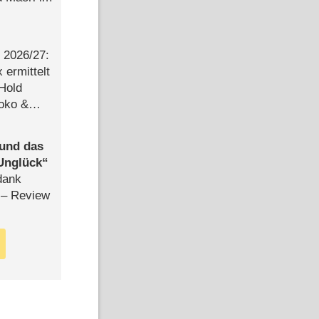
2026/​27:
ermittelt
 Hold
Joko &
Urlaub
 und das
Unglück
dank
– Review