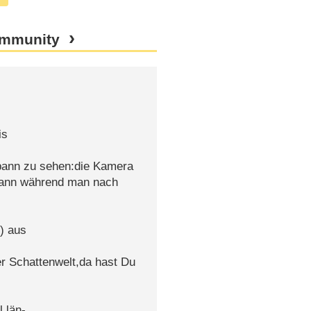
ommunity
is
spann zu sehen:die Kamera
 dann während man nach
) aus
r Schattenwelt,da hast Du
 län-