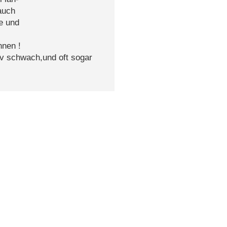
auch
e und
nen !
iv schwach,und oft sogar