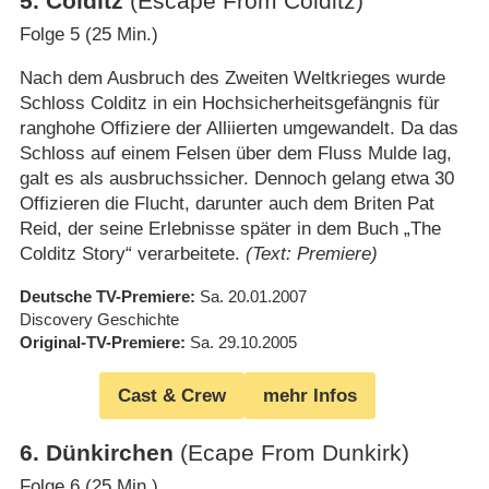
5
.
Colditz
(Escape From Colditz)
Folge 5 (25 Min.)
Nach dem Ausbruch des Zweiten Weltkrieges wurde
Schloss Colditz in ein Hochsicherheitsgefängnis für
ranghohe Offiziere der Alliierten umgewandelt. Da das
Schloss auf einem Felsen über dem Fluss Mulde lag,
galt es als ausbruchssicher. Dennoch gelang etwa 30
Offizieren die Flucht, darunter auch dem Briten Pat
Reid, der seine Erlebnisse später in dem Buch „The
Colditz Story“ verarbeitete.
(Text: Premiere)
Deutsche TV-Premiere
Sa. 20.01.2007
Discovery Geschichte
Original-TV-Premiere
Sa. 29.10.2005
Cast & Crew
mehr Infos
6
.
Dünkirchen
(Ecape From Dunkirk)
Folge 6 (25 Min.)