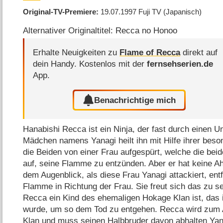
Original-TV-Premiere
19.07.1997
Fuji TV
(Japanisch)
Alternativer Originaltitel: Recca no Honoo
Erhalte Neuigkeiten zu
Flame of Recca
direkt auf
dein Handy.
Kostenlos mit der
fernsehserien.de
App.
Benachrichtige mich
Hanabishi Recca ist ein Ninja, der fast durch einen Un
Mädchen namens Yanagi heilt ihn mit Hilfe ihrer beso
die Beiden von einer Frau aufgespürt, welche die beide
auf, seine Flamme zu entzünden. Aber er hat keine Ah
dem Augenblick, als diese Frau Yanagi attackiert, en
Flamme in Richtung der Frau. Sie freut sich das zu 
Recca ein Kind des ehemaligen Hokage Klan ist, das i
wurde, um so dem Tod zu entgehen. Recca wird zum
Klan und muss seinen Halbbruder davon abhalten Yan