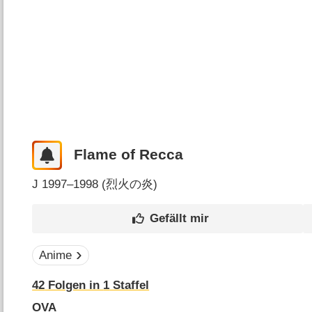
Flame of Recca
J
1997–1998 (
烈火の炎
)
Anime
42
Folgen in
1
Staffel
OVA