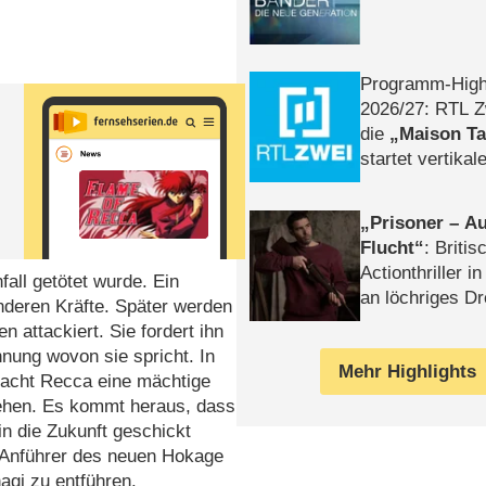
Programm-High
2026/​27: RTL Z
die
Maison T
startet vertika
– Tag & Nacht
Prisoner – Au
Flucht
: Britis
Actionthriller i
fall getötet wurde. Ein
an löchriges D
nderen Kräfte. Später werden
gekettet – Rev
n attackiert. Sie fordert ihn
nung wovon sie spricht. In
Mehr Highlights
tfacht Recca eine mächtige
sehen. Es kommt heraus, dass
n die Zukunft geschickt
 Anführer des neuen Hokage
agi zu entführen.