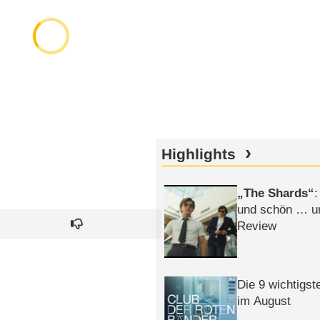
Highlights
The Shards
:
und schön … un
Review
Die 9 wichtigst
im August