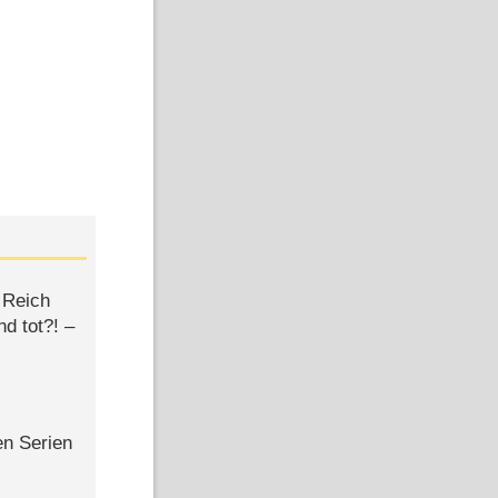
 Reich
d tot?! –
en Serien