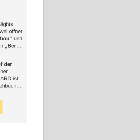
lights
wei öffnet
abou
und
len
Berlin
-Ableger
f der
cher
n ARD ist
rehbuch
iew