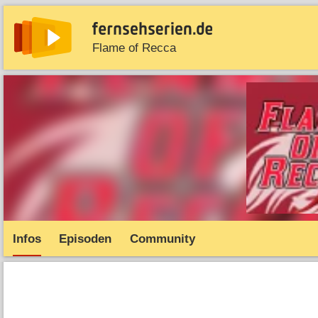
Flame of Recca
News
Entdecken
Streaming
TV-Starts
Serie
Infos
Episoden
Community