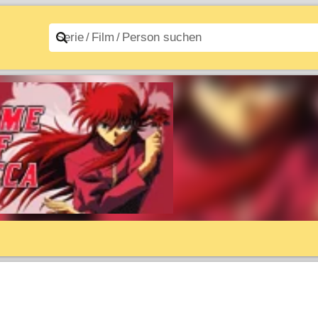
n A–Z
Filme A–Z