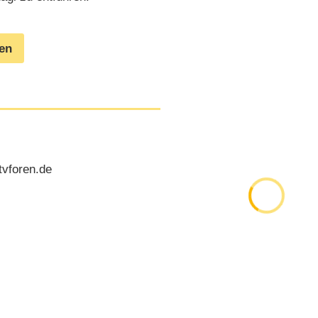
gen
tvforen.de