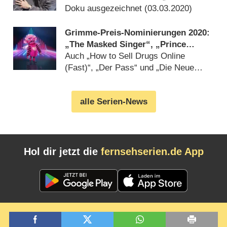
Doku ausgezeichnet (
03.03.2020
)
Grimme-Preis-Nominierungen 2020:
„The Masked Singer“, „Prince
Charming“, „Andere Eltern“
Auch „How to Sell Drugs Online
(Fast)“, „Der Pass“ und „Die Neue
Zeit“ im Rennen (
16.01.2020
)
alle Serien-News
Hol dir jetzt die
fernsehserien.de App