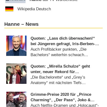
Wikipedia Deutsch
Hanne – News
Quoten: „Lass dich überwachen!“
bei Jüngeren gefragt, Iris-Berben-
Film siegt beim Gesamtpublikum
Auch Profibäcker punkten, „Die
Bachelors“ weiterhin schwach
(
07.08.2025
)
Quoten: „Mirella Schulze“ geht
unter, neuer Rekord für
„Realitystars“
„Die Bachelorette“ und „Grey’s
Anatomy“ mit nächsten Tiefs
(
05.08.2021
)
Grimme-Preise 2020 für „Prince
Charming“, „Der Pass“, Joko &
Klaas
Auch Netflix-Dramen und „Holocaust“-