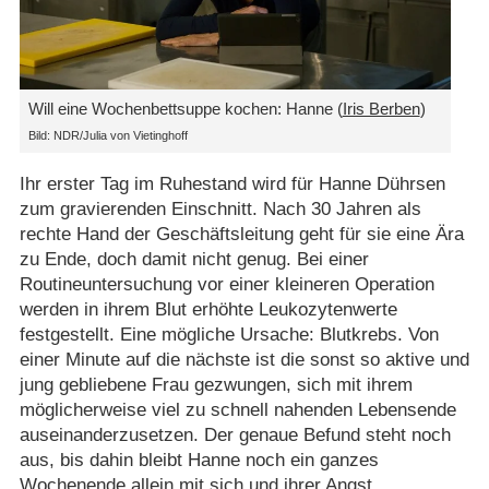
Will eine Wochenbettsuppe kochen: Hanne (
Iris Berben
)
Bild: NDR/​Julia von Vietinghoff
Ihr erster Tag im Ruhestand wird für Hanne Dührsen
zum gravierenden Einschnitt. Nach 30 Jahren als
rechte Hand der Geschäftsleitung geht für sie eine Ära
zu Ende, doch damit nicht genug. Bei einer
Routineuntersuchung vor einer kleineren Operation
werden in ihrem Blut erhöhte Leukozytenwerte
festgestellt. Eine mögliche Ursache: Blutkrebs. Von
einer Minute auf die nächste ist die sonst so aktive und
jung gebliebene Frau gezwungen, sich mit ihrem
möglicherweise viel zu schnell nahenden Lebensende
auseinanderzusetzen. Der genaue Befund steht noch
aus, bis dahin bleibt Hanne noch ein ganzes
Wochenende allein mit sich und ihrer Angst.