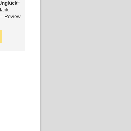
Unglück
dank
– Review