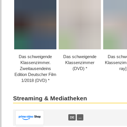
Das schweigende
Das schweigende
Das schw
Klassenzimmer.
Klassenzimmer
Klassenzim
Zweitausendeins
(DVD)
ray]
Edition Deutscher Film
1/​2018 (DVD)
Streaming & Mediatheken
DE
…