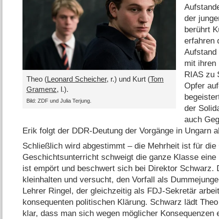
Aufstand
der jung
berührt 
erfahren 
Aufstand 
mit ihre
RIAS zu 
Theo (
Leonard Scheicher
, r.) und Kurt (
Tom
Opfer auf
Gramenz
, l.).
begeister
Bild: ZDF und Julia Terjung.
der Solid
auch Geg
Erik folgt der DDR-Deutung der Vorgänge in Ungarn al
Schließlich wird abgestimmt – die Mehrheit ist für die 
Geschichtsunterricht schweigt die ganze Klasse eine 
ist empört und beschwert sich bei Direktor Schwarz. 
kleinhalten und versucht, den Vorfall als Dummejung
Lehrer Ringel, der gleichzeitig als FDJ-Sekretär arbei
konsequenten politischen Klärung. Schwarz lädt Theo
klar, dass man sich wegen möglicher Konsequenzen 