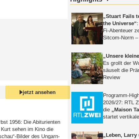
Stuart Fails 
the Universe
Fi-Abenteuer ze
Sitcom-Norm –
Unsere klein
Es grollt der W
säuselt die Prä
Review
jetzt ansehen
Programm-High
2026/​27: RTL Z
die
Maison T
startet vertika
st 1956: Die Abiturienten
– Tag & Nacht
Kurt sehen im Kino die
Leben, Larry
chau“-Bilder des Ungarn-