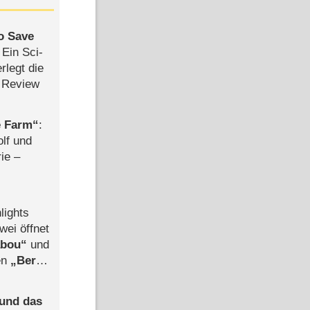
to Save
: Ein Sci-
rlegt die
 Review
e Farm
:
olf und
rie –
lights
wei öffnet
abou
und
len
Berlin
-Ableger
 und das