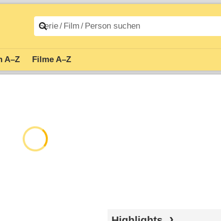
n A–Z
Filme A–Z
Highlights