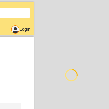
Login