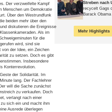
Streben nach 
es. Der verzweifelte Kampf
recycelt Gags 
en Menschen um Demokratie
Barack Obama 
Kurt. Über den Westrundfunk
die beiden mehr über den
und diskutieren die Ereignisse
Mehr Highlights
n Klassenkameraden. Als im
Schweigeminuten für die
gerufen wird, sind sie
t von der Idee, ein Zeichen
arität zu setzen. Doch es gibt
enstimmen. Insbesondere
s Konterrevolution.
Geste der Solidarität. Im
Minute lang. Der Fachlehrer
Der will die Sache zunächst
enstreich zu verkaufen. Doch
tet, verlangt nach einer
 zu sich ein und macht ihm
eine Ausrede überlegen