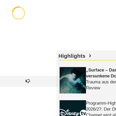
Highlights
Surface – Da
versunkene Do
Trauma aus der
Review
Programm-High
2026/​27: Der D
Channel wird a