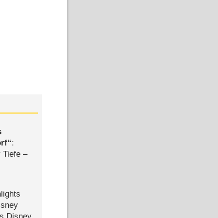
s
rf
:
 Tiefe –
lights
isney
ls Disney