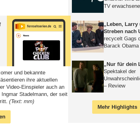
TV erwachsene
Leben, Larry
f
Streben nach 
recycelt Gags 
Barack Obama 
Nur für dein
Spektakel der
comer und bekannte
Unwahrscheinli
äsentieren ihre aktuellen
– Review
er Video-Einspieler auch an
 Ingmar Stadelmann, der seit
itt.
(Text: mm)
Mehr Highlights
gen