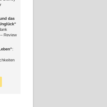
r
 und das
Unglück
dank
– Review
 Leben
:
chkeiten