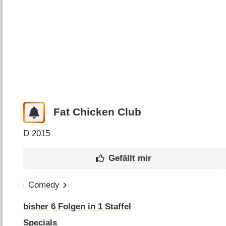
Fat Chicken Club
D
2015
Comedy
bisher
6
Folgen in
1
Staffel
Specials