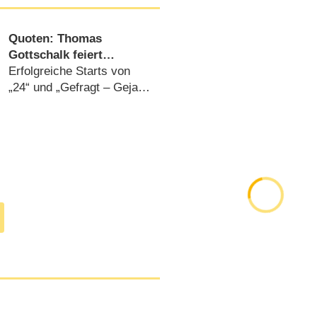
Quoten: Thomas
Gottschalk feiert
Geburtstag mit mehr als
Erfolgreiche Starts von
fünf Millionen
„24“ und „Gefragt – Gejagt“
Zuschauern
(
19.05.2015
)