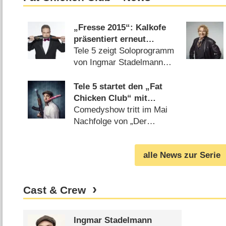
„Fresse 2015“: Kalkofe
präsentiert erneut
Jahresrückblick
Tele 5 zeigt Soloprogramm
von Ingmar Stadelmann
(
18.11.2015
)
Tele 5 startet den „Fat
Chicken Club“ mit
Ingmar Stadelmann
Comedyshow tritt im Mai
Nachfolge von „Der
Klügere kippt nach“ an
(
08.04.2015
)
alle News zur Serie
Cast & Crew
Ingmar Stadelmann