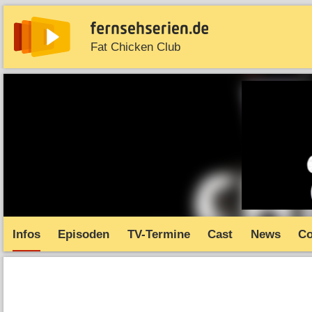
Fat Chicken Club
News
Entdecken
Streaming
TV-Starts
Serie
Infos
Episoden
TV-Termine
Cast
News
C