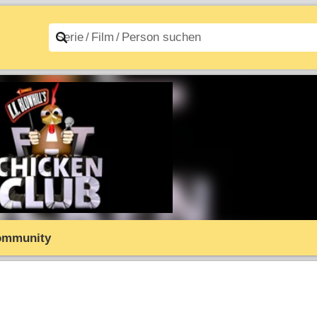
n A–Z
Filme A–Z
ommunity