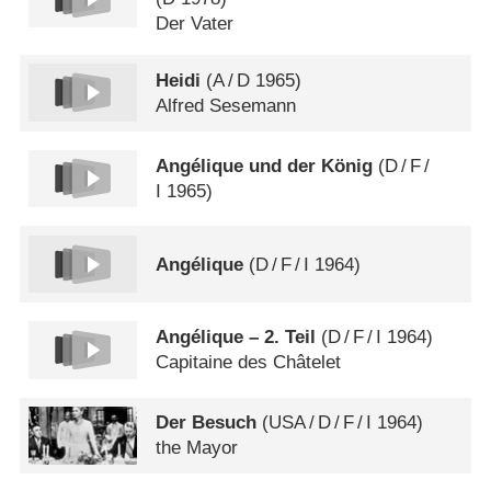
Der Vater
Heidi
(
A
/
D
1965)
Alfred Sesemann
Angélique und der König
(
D
/
F
/
I
1965)
Angélique
(
D
/
F
/
I
1964)
Angélique – 2. Teil
(
D
/
F
/
I
1964)
Capitaine des Châtelet
Der Besuch
(
USA
/
D
/
F
/
I
1964)
the Mayor