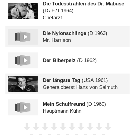
Die Todesstrahlen des Dr. Mabuse
(
D
/
F
/
I
1964)
Chefarzt
Die Nylonschlinge
(
D
1963)
Mr. Harrison
Der Biberpelz
(
D
1962)
Der längste Tag
(
USA
1961)
Generaloberst Hans von Salmuth
Mein Schulfreund
(
D
1960)
Hauptmann Kühn