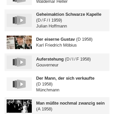
Waldemar Heller
Geheimaktion Schwarze Kapelle
(
D
/
F
/
I
1959)
Julian Hoffmann
Der eiserne Gustav
(
D
1958)
Karl Friedrich Möbius
Auferstehung
(
D
/
I
/
F
1958)
Gouverneur
Der Mann, der sich verkaufte
(
D
1958)
Münchmann
Man müßte nochmal zwanzig sein
(
A
1958)