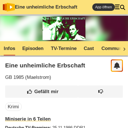
Eine unheimliche Erbschaft
App öffnen
Infos
Episoden
TV-Termine
Cast
Community
Eine unheimliche Erbschaft
GB
1985 (
Maelstrom
)
Krimi
Miniserie in 6 Teilen
Deutsche TV-Premiere
25.11.1986
DDR1