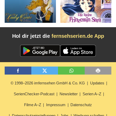
Hol dir jetzt die
fernsehserien.de App
© 1998–2026 imfernsehen GmbH & Co. KG
Updates
SerienChecker-Podcast
Newsletter
Serien A–Z
Filme A–Z
Impressum
Datenschutz
Datenschutzeinstellungen
Jobs
Werbung schalten