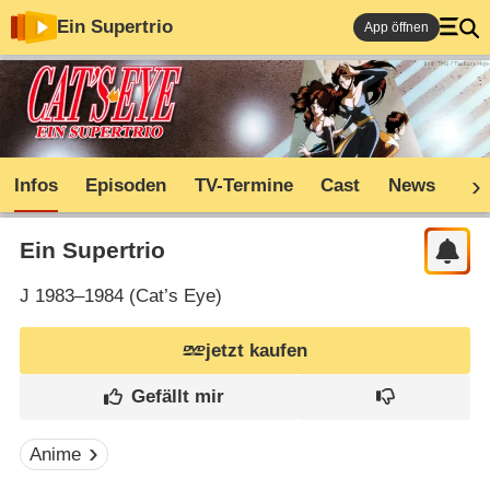
Ein Supertrio
App öffnen
Infos
Episoden
TV-Termine
Cast
News
Sh
Ein Supertrio
J
1983–1984 (
Cat’s Eye
)
jetzt kaufen
Anime