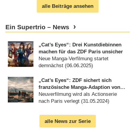
alle Beiträge ansehen
Ein Supertrio – News
„Cat’s Eyes“: Drei Kunstdiebinnen
machen für das ZDF Paris unsicher
Neue Manga-Verfilmung startet
demnächst (
06.06.2025
)
„Cat’s Eyes“: ZDF sichert sich
französische Manga-Adaption von
„Ein Supertrio“
Neuverfilmung wird als Actionserie
nach Paris verlegt (
31.05.2024
)
alle News zur Serie