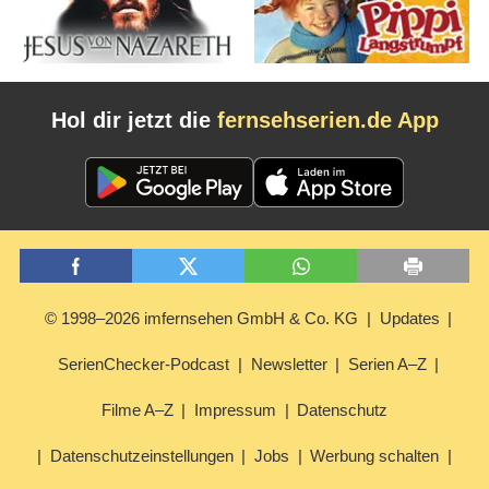
Hol dir jetzt die
fernsehserien.de App
© 1998–2026 imfernsehen GmbH & Co. KG
Updates
SerienChecker-Podcast
Newsletter
Serien A–Z
Filme A–Z
Impressum
Datenschutz
Datenschutzeinstellungen
Jobs
Werbung schalten