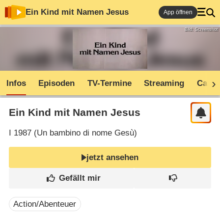
Ein Kind mit Namen Jesus
App öffnen
Bild: Screenshot
Infos
Episoden
TV-Termine
Streaming
Cast
Ein Kind mit Namen Jesus
I
1987 (
Un bambino di nome Gesù
)
jetzt ansehen
Action/Abenteuer