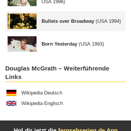
USA
1996)
Bullets over Broadway
(
USA
1994)
Born Yesterday
(
USA
1993)
Douglas McGrath – Weiterführende
Links
Wikipedia Deutsch
Wikipedia Englisch
Hol dir jetzt die
fernsehserien.de App