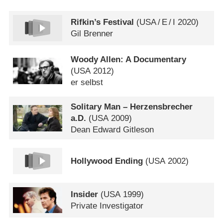
Rifkin’s Festival
(
USA
/
E
/
I
2020)
Gil Brenner
Woody Allen: A Documentary
(
USA
2012)
er selbst
Solitary Man – Herzensbrecher
a.D.
(
USA
2009)
Dean Edward Gitleson
Hollywood Ending
(
USA
2002)
Insider
(
USA
1999)
Private Investigator