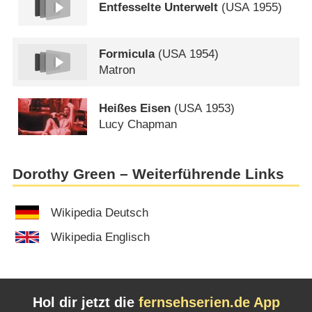
Entfesselte Unterwelt
(
USA
1955)
Formicula
(
USA
1954)
Matron
Heißes Eisen
(
USA
1953)
Lucy Chapman
Dorothy Green – Weiterführende Links
Wikipedia Deutsch
Wikipedia Englisch
Hol dir jetzt die
fernsehserien.de App