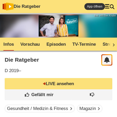
Die Ratgeber
App öffnen
Bild: HR/Ben Knabe
Infos
Vorschau
Episoden
TV-Termine
Stream
Die Ratgeber
D
2019–
LIVE ansehen
Gesundheit / Medizin & Fitness
Magazin