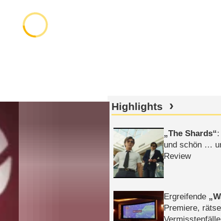
Highlights
The Shards
:
und schön … un
Review
Ergreifende
W
Premiere, rätse
Vermisstenfälle