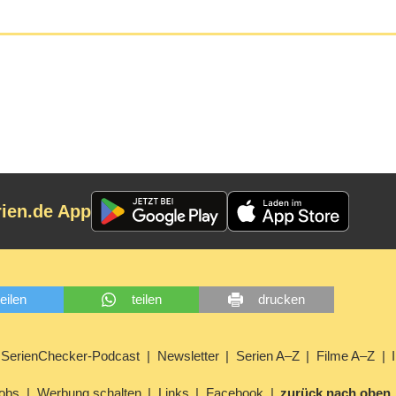
rien.de App
teilen
teilen
drucken
SerienChecker-Podcast
Newsletter
Serien A–Z
Filme A–Z
obs
Werbung schalten
Links
Facebook
zurück nach oben