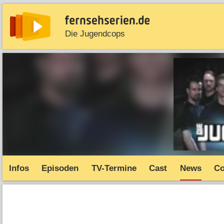
Die Jugendcops
News
Entdecken
Streaming
TV-Starts
Serie
Infos
Episoden
TV-Termine
Cast
News
C