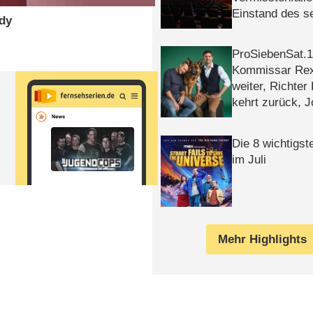
Einstand des 
edy
Tatort: Münc
Duos
ProSiebenSat.1 
Kommissar Rex 
weiter, Richter
kehrt zurück, 
Klaas machen 
Die 8 wichtigst
im Juli
Mehr Highlights