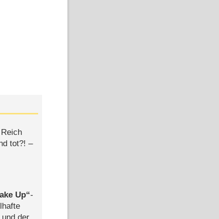
 Reich
d tot?! –
ake Up
-
lhafte
 und der