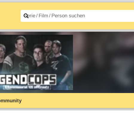
n A–Z
Filme A–Z
ommunity