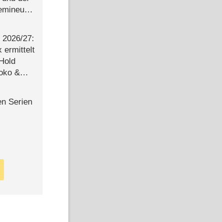
semineuen
hen
-
2026/​27:
ermittelt
 Hold
Joko &
Urlaub
en Serien