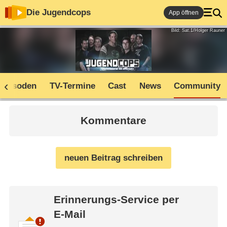
Die Jugendcops
App öffnen
Bild: Sat.1/Holger Rauner
Episoden
TV-Termine
Cast
News
Community
Kommentare
neuen Beitrag schreiben
Erinnerungs-Service per
E-Mail