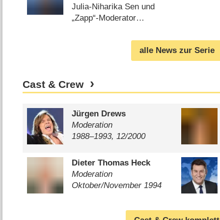
wird neuer
Julia-Niharika Sen und
„Tagesschau“-
„Zapp“-Moderator
Chefsprecher
Constantin Schreiber neu
im Team (
25.09.2020
)
alle News zur Serie
Cast & Crew
Jürgen Drews
Moderation
1988⁠–⁠1993, 12/​2000
Dieter Thomas Heck
Moderation
Oktober/​November 1994