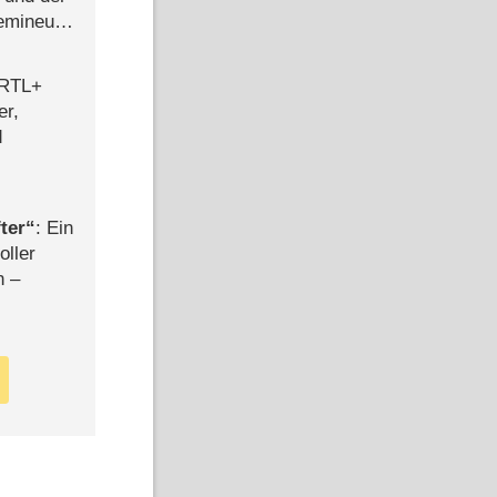
semineuen
hen
-
 RTL+
er,
d
ter
: Ein
oller
n –