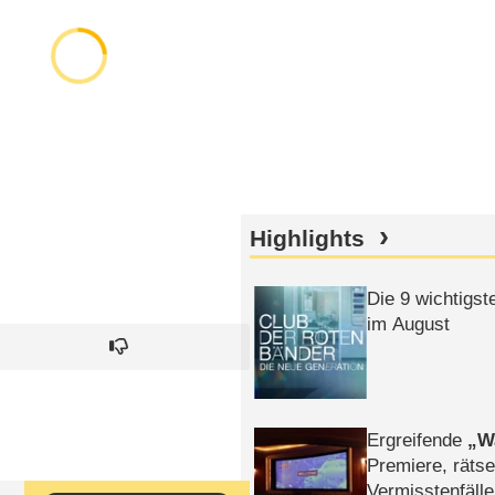
Highlights
Die 9 wichtigst
im August
Ergreifende
W
Premiere, rätse
Vermisstenfälle