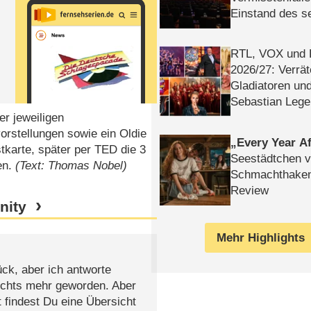
Einstand des 
Tatort: Münc
Duos
RTL, VOX und
2026/​27: Verrät
Gladiatoren un
Sebastian Lege
er jeweiligen
rstellungen sowie ein Oldie
Every Year Af
tkarte, später per TED die 3
Seestädtchen v
en.
(Text: Thomas Nobel)
Schmachthake
Review
nity
Mehr Highlights
ck, aber ich antworte
nichts mehr geworden. Aber
 findest Du eine Übersicht