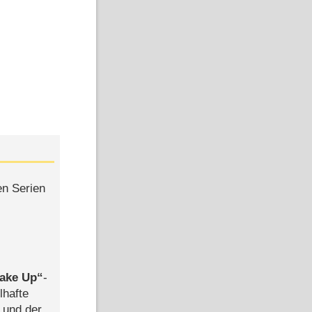
en Serien
ake Up
-
lhafte
 und der