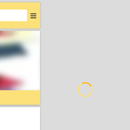
Login