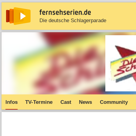
Die deutsche Schlagerparade
News
Entdecken
Streaming
TV-Starts
Serie
Infos
TV-Termine
Cast
News
Community