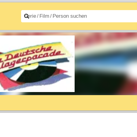
n A–Z
Filme A–Z