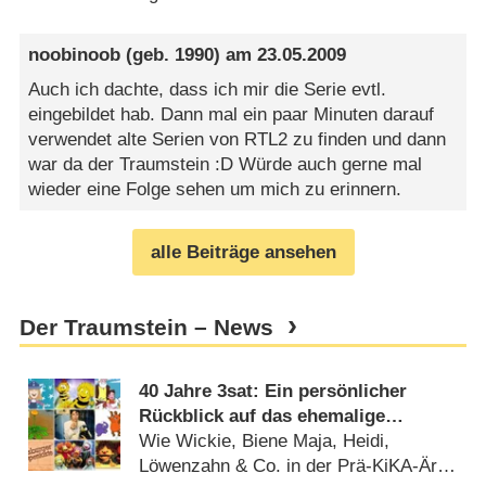
noobinoob
(geb. 1990) am
23.05.2009
Auch ich dachte, dass ich mir die Serie evtl.
eingebildet hab. Dann mal ein paar Minuten darauf
verwendet alte Serien von RTL2 zu finden und dann
war da der Traumstein :D Würde auch gerne mal
wieder eine Folge sehen um mich zu erinnern.
alle Beiträge ansehen
Der Traumstein – News
40 Jahre 3sat: Ein persönlicher
Rückblick auf das ehemalige
Kinderprogramm des Kultursenders
Wie Wickie, Biene Maja, Heidi,
Löwenzahn & Co. in der Prä-KiKA-Ära