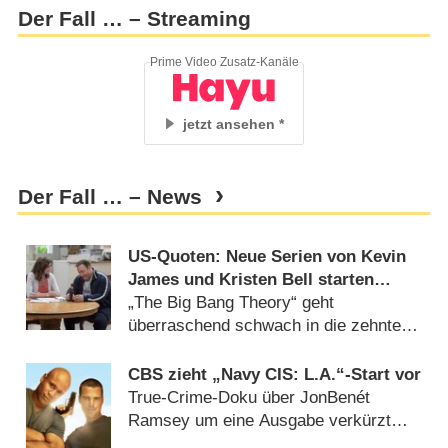
Der Fall … – Streaming
Prime Video Zusatz-Kanäle
jetzt ansehen
Der Fall … – News
US-Quoten: Neue Serien von Kevin
James und Kristen Bell starten
ordentlich
„The Big Bang Theory“ geht
überraschend schwach in die zehnte
Staffel (
21.09.2016
)
CBS zieht „Navy CIS: L.A.“-Start vor
True-Crime-Doku über JonBenét
Ramsey um eine Ausgabe verkürzt
(
13.09.2016
)