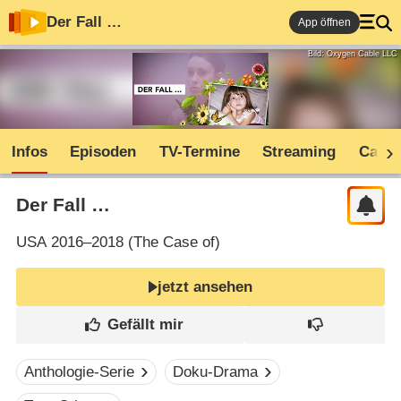
Der Fall …
App öffnen
Bild: Oxygen Cable LLC
Infos
Episoden
TV-Termine
Streaming
Cast
Der Fall …
USA
2016–2018 (
The Case of
)
jetzt ansehen
Anthologie-Serie
Doku-Drama