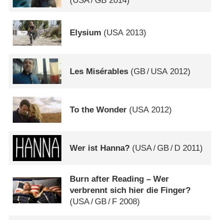
(
USA
/
GB
2014)
Elysium
(
USA
2013)
Les Misérables
(
GB
/
USA
2012)
To the Wonder
(
USA
2012)
Wer ist Hanna?
(
USA
/
GB
/
D
2011)
Burn after Reading – Wer
verbrennt sich hier die Finger?
(
USA
/
GB
/
F
2008)