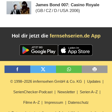
James Bond 007: Casino Royale
(
GB
/
CZ
/
D
/
USA
2006)
Hol dir jetzt die
fernsehserien.de App
© 1998–2026 imfernsehen GmbH & Co. KG
Updates
SerienChecker-Podcast
Newsletter
Serien A–Z
Filme A–Z
Impressum
Datenschutz