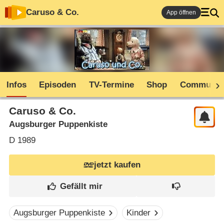
Caruso & Co.
App öffnen
Infos
Episoden
TV-Termine
Shop
Communit
Caruso & Co.
Augsburger Puppenkiste
D
1989
jetzt kaufen
Augsburger Puppenkiste
Kinder