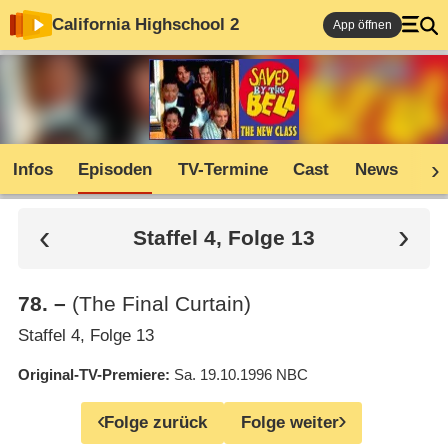
California Highschool 2
App öffnen
Infos
Episoden
TV-Termine
Cast
News
Co
Staffel 4, Folge 13
78
.
–
(The Final Curtain)
Staffel 4, Folge 13
Original-TV-Premiere
Sa. 19.10.1996
NBC
Folge zurück
Folge weiter