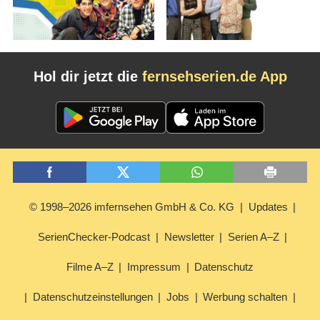
Hol dir jetzt die
fernsehserien.de App
© 1998–2026 imfernsehen GmbH & Co. KG
Updates
SerienChecker-Podcast
Newsletter
Serien A–Z
Filme A–Z
Impressum
Datenschutz
Datenschutzeinstellungen
Jobs
Werbung schalten