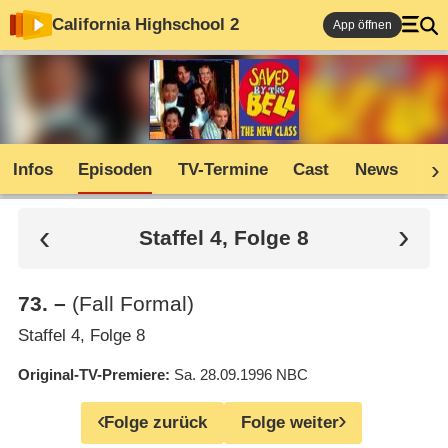
California Highschool 2
App öffnen
Infos
Episoden
TV-Termine
Cast
News
Co
Staffel 4, Folge 8
73
.
–
(Fall Formal)
Staffel 4, Folge 8
Original-TV-Premiere
Sa. 28.09.1996
NBC
Folge zurück
Folge weiter