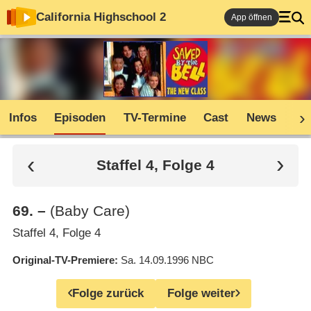
California Highschool 2
App öffnen
Infos
Episoden
TV-Termine
Cast
News
Co
Staffel 4, Folge 4
69
.
–
(Baby Care)
Staffel 4, Folge 4
Original-TV-Premiere
Sa. 14.09.1996
NBC
Folge zurück
Folge weiter