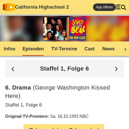
California Highschool 2
App öffnen
Infos
Episoden
TV-Termine
Cast
News
Co
Staffel 1, Folge 6
6
.
Drama
(George Washington Kissed
Here)
Staffel 1, Folge 6
Original-TV-Premiere
Sa. 16.10.1993
NBC