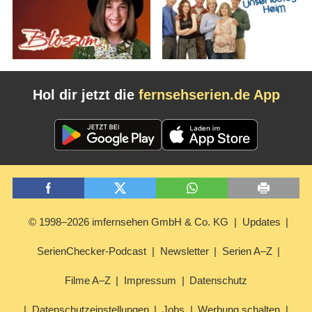
Hol dir jetzt die
fernsehserien.de App
© 1998–2026 imfernsehen GmbH & Co. KG
Updates
SerienChecker-Podcast
Newsletter
Serien A–Z
Filme A–Z
Impressum
Datenschutz
Datenschutzeinstellungen
Jobs
Werbung schalten