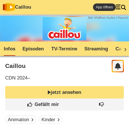
Caillou
App öffnen
Bild: WildBrain Studios / Peacock
Infos
Episoden
TV-Termine
Streaming
Cast
Caillou
CDN
2024–
jetzt ansehen
Animation
Kinder