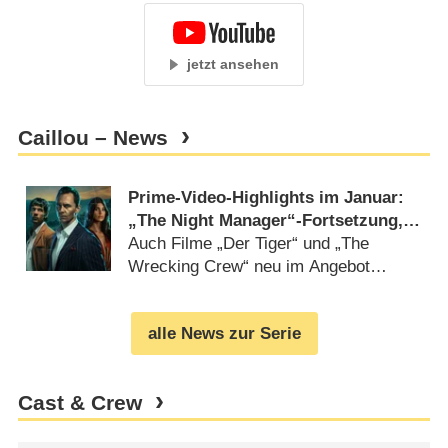
jetzt ansehen
Caillou – News
Prime-Video-Highlights im Januar:
„The Night Manager“-Fortsetzung,
„Steal“ und „Yes or No Games“
Auch Filme „Der Tiger“ und „The
Wrecking Crew“ neu im Angebot
(
18.12.2025
)
alle News zur Serie
Cast & Crew