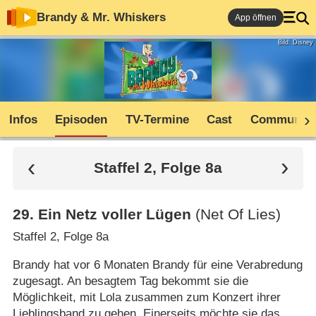
Brandy & Mr. Whiskers
App öffnen
Bild: Disney
Infos
Episoden
TV-Termine
Cast
Community
Staffel 2, Folge 8a
29
.
Ein Netz voller Lügen
(Net Of Lies)
Staffel 2, Folge 8a
Brandy hat vor 6 Monaten Brandy für eine Verabredung
zugesagt. An besagtem Tag bekommt sie die
Möglichkeit, mit Lola zusammen zum Konzert ihrer
Lieblingsband zu gehen. Einerseits möchte sie das