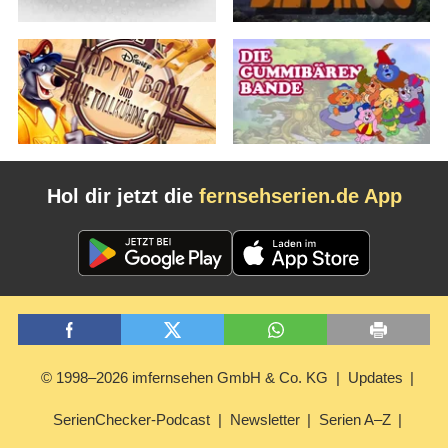
Hol dir jetzt die
fernsehserien.de App
© 1998–2026 imfernsehen GmbH & Co. KG
Updates
SerienChecker-Podcast
Newsletter
Serien A–Z