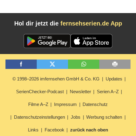
Hol dir jetzt die
fernsehserien.de App
© 1998–2026 imfernsehen GmbH & Co. KG
Updates
SerienChecker-Podcast
Newsletter
Serien A–Z
Filme A–Z
Impressum
Datenschutz
Datenschutzeinstellungen
Jobs
Werbung schalten
Links
Facebook
zurück nach oben