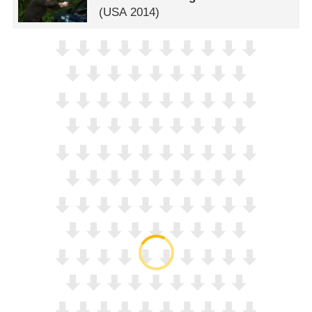
(
USA
2014)