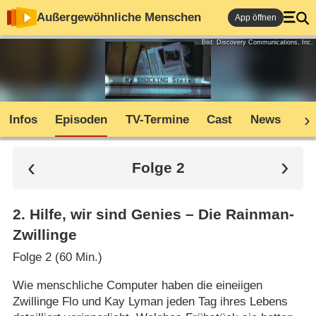
Außergewöhnliche Menschen
App öffnen
Bild: Discovery Communications, Inc.
Infos
Episoden
TV-Termine
Cast
News
Co
Folge 2
2
.
Hilfe, wir sind Genies – Die Rainman-
Zwillinge
Folge 2 (60 Min.)
Wie menschliche Computer haben die eineiigen
Zwillinge Flo und Kay Lyman jeden Tag ihres Lebens