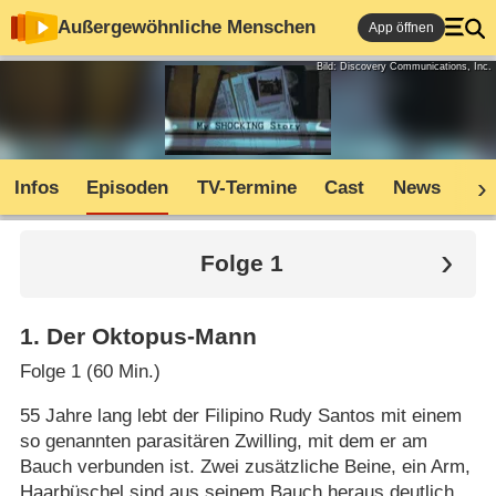
Außergewöhnliche Menschen
App öffnen
Bild: Discovery Communications, Inc.
Infos
Episoden
TV-Termine
Cast
News
Co
Folge 1
1
.
Der Oktopus-Mann
Folge 1 (60 Min.)
55 Jahre lang lebt der Filipino Rudy Santos mit einem
so genannten parasitären Zwilling, mit dem er am
Bauch verbunden ist. Zwei zusätzliche Beine, ein Arm,
Haarbüschel sind aus seinem Bauch heraus deutlich