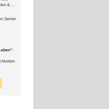
Joko &
Urlaub
en Serien
 Leben
:
chkeiten