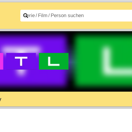
n A–Z
Filme A–Z
y