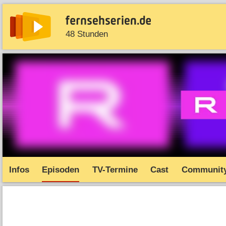
48 Stunden
News
Entdecken
Streaming
TV-Starts
Serie
Infos
Episoden
TV-Termine
Cast
Communit