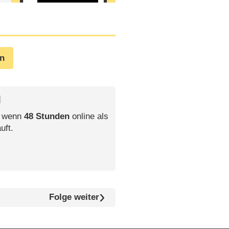
en
l
, wenn
48 Stunden
online als
uft.
Folge weiter