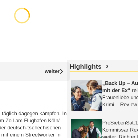
Highlights
Back Up – Auf
mit der Ex
rei
Frauenliebe un
Krimi – Review
ie täglich dagegen kämpfen. In
m Zoll am Flughafen Köln/​
ProSiebenSat.1 
 der deutsch-tschechischen
Kommissar Rex 
mit einem Streetworker in
weiter, Richter