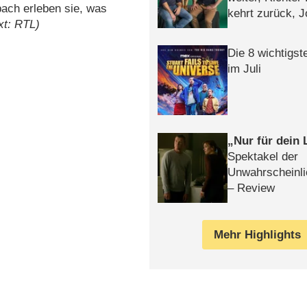
ach erleben sie, was
kehrt zurück, 
xt: RTL)
Klaas machen 
Die 8 wichtigst
im Juli
Nur für dein
Spektakel der
Unwahrscheinli
– Review
Mehr Highlights