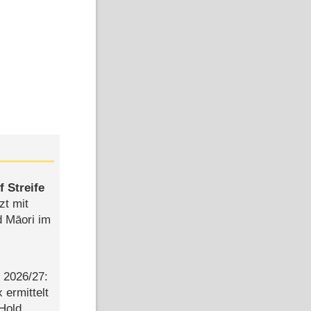
 Streife
zt mit
d Māori im
2026/​27:
ermittelt
 Hold