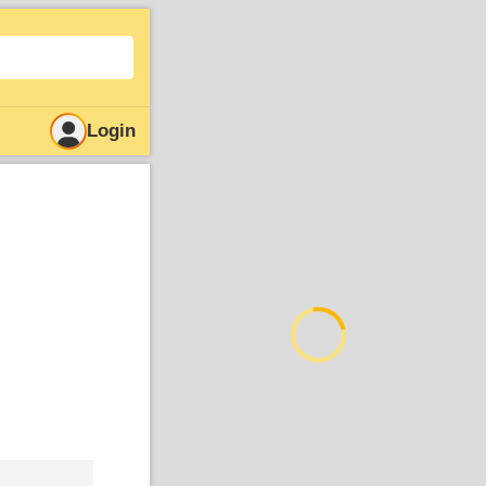
Login