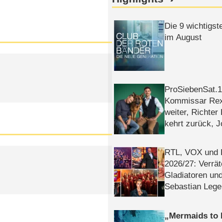
Die 9 wichtigst
im August
ProSiebenSat.1 
Kommissar Rex 
weiter, Richter
kehrt zurück, 
Klaas machen 
RTL, VOX und
2026/​27: Verrät
Gladiatoren un
Sebastian Lege
Mermaids to 