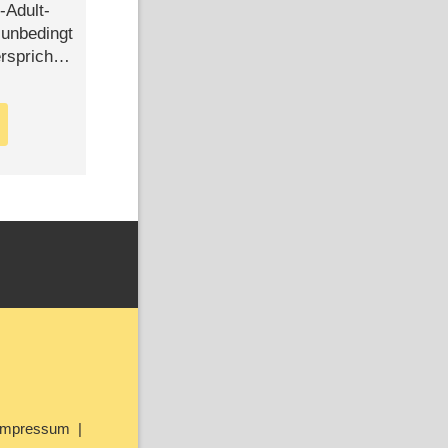
-Adult-
t unbedingt
rspricht –
Impressum