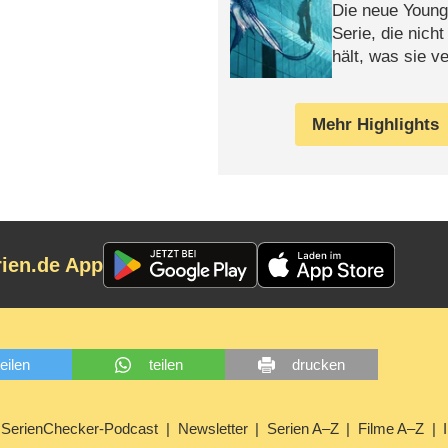
Die neue Young
Serie, die nich
hält, was sie ve
Review
Mehr Highlights
rien.de App
teilen
teilen
drucken
SerienChecker-Podcast
Newsletter
Serien A–Z
Filme A–Z