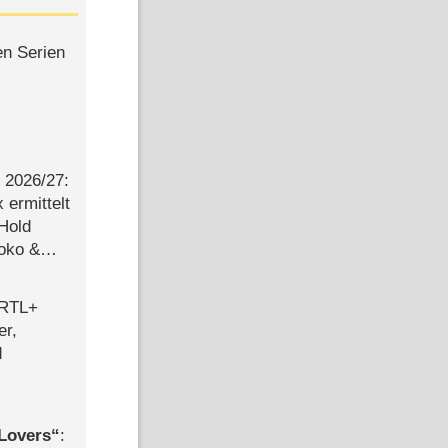
en Serien
2026/​27:
ermittelt
 Hold
Joko &
Urlaub
 RTL+
er,
d
Lovers
: