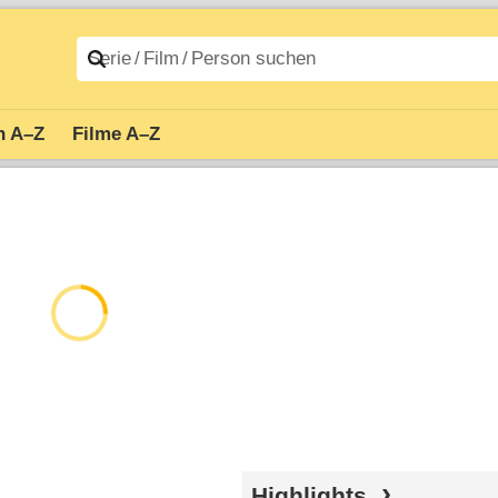
n A–Z
Filme A–Z
Highlights