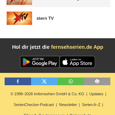
stern TV
Hol dir jetzt die
fernsehserien.de App
© 1998–2026 imfernsehen GmbH & Co. KG
Updates
SerienChecker-Podcast
Newsletter
Serien A–Z