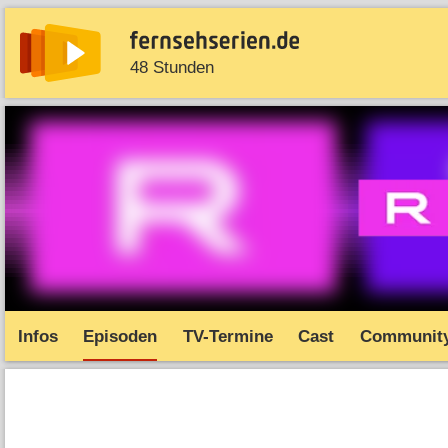
48 Stunden
News
Entdecken
Streaming
TV-Starts
Serie
Infos
Episoden
TV-Termine
Cast
Communit