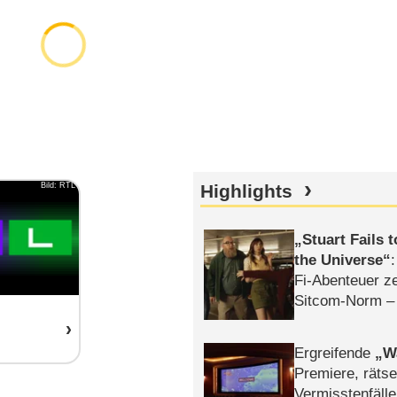
Bild: RTL
Highlights
Stuart Fails 
the Universe
Fi-Abenteuer ze
Sitcom-Norm –
Ergreifende
W
Premiere, rätse
Vermisstenfälle