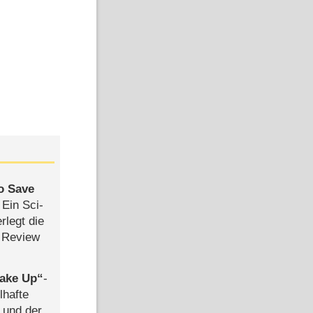
to Save
: Ein Sci-
rlegt die
 Review
ake Up
-
lhafte
 und der