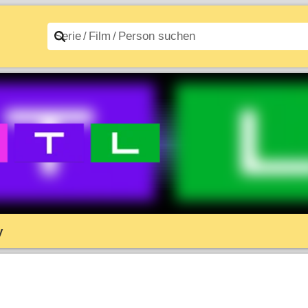
n A–Z
Filme A–Z
y