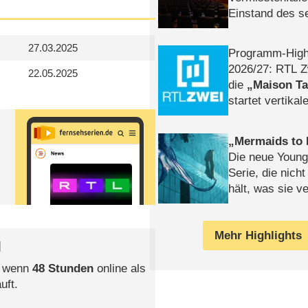
Einstand des 
Tatort: Münc
Duos
27.03.2025
Programm-High
2026/​27: RTL Z
22.05.2025
die
Maison T
startet vertika
– Tag & Nacht
Mermaids to 
Die neue Young
Serie, die nich
hält, was sie ve
Review
Mehr Highlights
l
, wenn
48 Stunden
online als
uft.