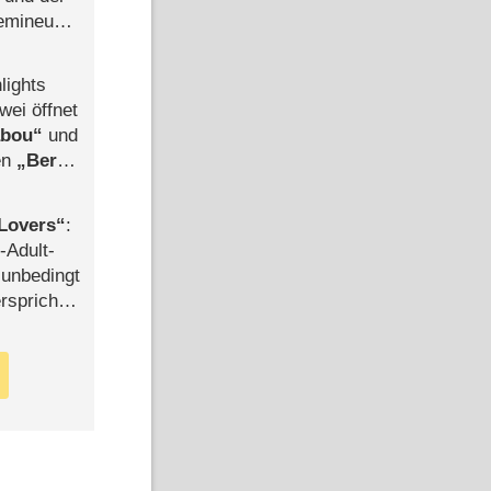
semineuen
hen
-
lights
wei öffnet
abou
und
len
Berlin
-Ableger
Lovers
:
-Adult-
t unbedingt
rspricht –