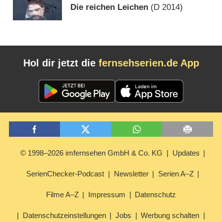
Die reichen Leichen
(
D
2014)
Hol dir jetzt die
fernsehserien.de App
© 1998–2026 imfernsehen GmbH & Co. KG
Updates
SerienChecker-Podcast
Newsletter
Serien A–Z
Filme A–Z
Impressum
Datenschutz
Datenschutzeinstellungen
Jobs
Werbung schalten