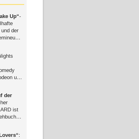
ake Up
-
lhafte
 und der
semineuen
hen
-
lights
Comedy
lodeon und
f der
cher
n ARD ist
rehbuch
iew
Lovers
: