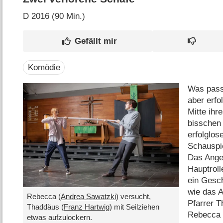
D
2016 (90 Min.)
Komödie
Was passi
aber erfo
Mitte ihr
bisschen 
erfolglos
Schauspie
Das Angeb
Hauptroll
ein Gesc
wie das A
Rebecca (
Andrea Sawatzki
) versucht,
Pfarrer 
Thaddäus (
Franz Hartwig
) mit Seilziehen
Rebecca i
etwas aufzulockern.