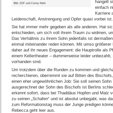
hangelt s
Bild: ZDF und Conny Klein
einfach n
Karriere 
Leidenschaft, Anstrengung und Opfer quasi vorbei ist.
Sie hat immer mehr gegeben als alle anderen. Hat sic
entschieden, um sich voll ihrem Traum zu widmen, und,
Das Verhältnis zu ihrem Sohn jedenfalls ist dermaßen
einmal miteinander reden können. Mit umso größerer L
daher auf ihr neues Engagement: die Hauptrolle als Pf
einem Kellertheater – dummerweise leider unbezahlt, 
vorhanden sind.
Um trotzdem über die Runden zu kommen und gleichzei
recherchieren, übernimmt sie auf Bitten des Bischofs
einen eher ungewöhnlichen Job: Sie soll seinen Soh
ausgerechnet der Sohn des Bischofs ist Berlins schle
erkennt sofort, dass bei Thaddäus Hopfen und Malz ver
zu seinen „Schafen“ und ist absolut unbegabt, was das
zum Reformationstag muss der Junge predigen können
Rebecca geht leer aus.