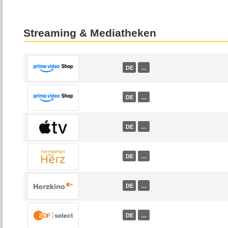
Streaming & Mediatheken
DE
…
DE
…
DE
…
DE
…
DE
…
DE
…