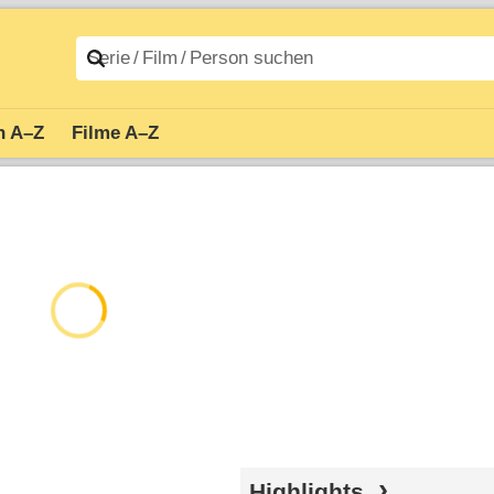
n A–Z
Filme A–Z
Highlights