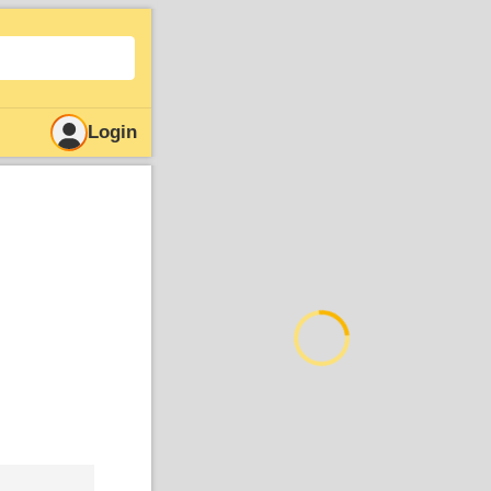
Login