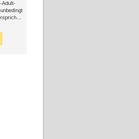
-Adult-
t unbedingt
rspricht –