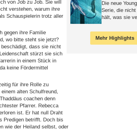
ich von Job zu Job. Sie will
Die neue Young
icht verstehen, warum ihre
Serie, die nich
als Schauspielerin trotz aller
hält, was sie ve
Review
h gegen ihre Familie
Mehr Highlights
 wo bitte steht sie jetzt?
 beschädigt, dass sie nicht
eidenschaft stürzt sie sich
arrerin in einem Stück in
da keine Fördermittel
tig für ihre Rolle zu
, einem alten Schulfreund,
n Thaddäus coachen denn
chtester Pfarrer. Rebecca
loren ist. Er hat null Draht
 Predigen betrifft. Doch bis
 wie der Heiland selbst, oder