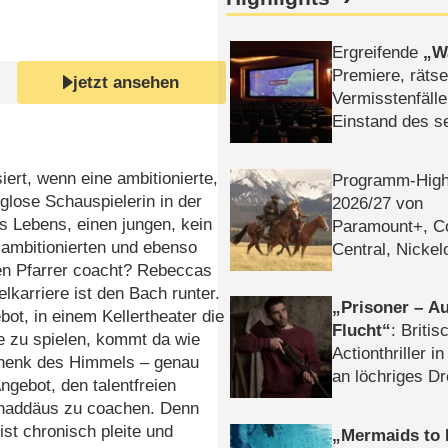
Ergreifende
W
Premiere, rätse
jetzt ansehen
Vermisstenfälle
Einstand des 
Tatort: Münc
Duos
ert, wenn eine ambitionierte,
Programm-High
lglose Schauspielerin in der
2026/​27 von
es Lebens, einen jungen, kein
Paramount+, 
ambitionierten und ebenso
Central, Nicke
en Pfarrer coacht? Rebeccas
WELT
lkarriere ist den Bach runter.
Prisoner – Au
ot, in einem Kellertheater die
Flucht
: Britis
e zu spielen, kommt da wie
Actionthriller i
henk des Himmels – genau
an löchriges D
ngebot, den talentfreien
gekettet – Rev
Thaddäus zu coachen. Denn
st chronisch pleite und
Mermaids to 