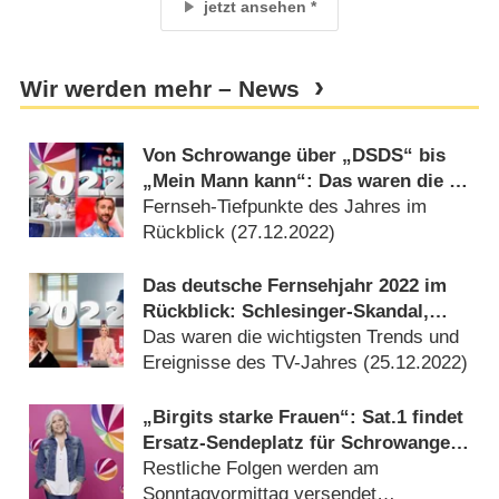
jetzt ansehen
Wir werden mehr – News
Von Schrowange über „DSDS“ bis
„Mein Mann kann“: Das waren die 63
größten TV-Flops 2022
Fernseh-Tiefpunkte des Jahres im
Rückblick (
27.12.2022
)
Das deutsche Fernsehjahr 2022 im
Rückblick: Schlesinger-Skandal,
Retrowelle, Streaming Wars
Das waren die wichtigsten Trends und
Ereignisse des TV-Jahres (
25.12.2022
)
„Birgits starke Frauen“: Sat.1 findet
Ersatz-Sendeplatz für Schrowange-
Flop
Restliche Folgen werden am
Sonntagvormittag versendet