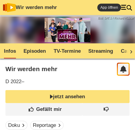
Wir werden mehr
App öffnen
Bild: SAT.1 / Richard Hübner
Infos
Episoden
TV-Termine
Streaming
Cast
Wir werden mehr
D
2022–
jetzt ansehen
Doku
Reportage