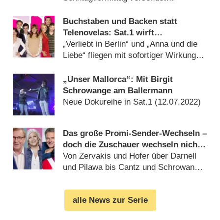
(
17.11.2022
)
Buchstaben und Backen statt
Telenovelas: Sat.1 wirft
Wochenendprogramm um
„Verliebt in Berlin“ und „Anna und die
Liebe“ fliegen mit sofortiger Wirkung
raus (
12.07.2022
)
„Unser Mallorca“: Mit Birgit
Schrowange am Ballermann
Neue Dokureihe in Sat.1 (
12.07.2022
)
Das große Promi-Sender-Wechseln –
doch die Zuschauer wechseln nicht
mit
Von Zervakis und Hofer über Darnell
und Pilawa bis Cantz und Schrowange
(
16.06.2022
)
alle News zur Serie