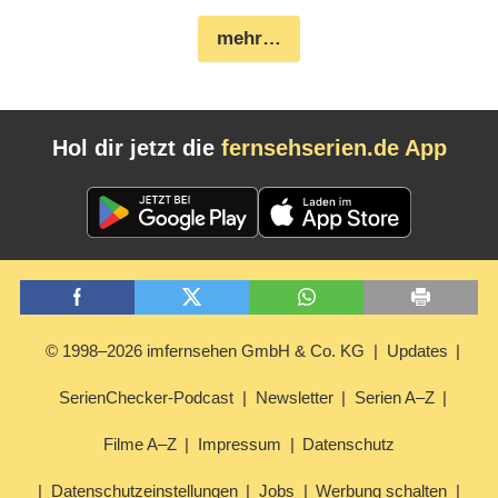
mehr…
Hol dir jetzt die
fernsehserien.de App
© 1998–2026 imfernsehen GmbH & Co. KG
Updates
SerienChecker-Podcast
Newsletter
Serien A–Z
Filme A–Z
Impressum
Datenschutz
Datenschutzeinstellungen
Jobs
Werbung schalten