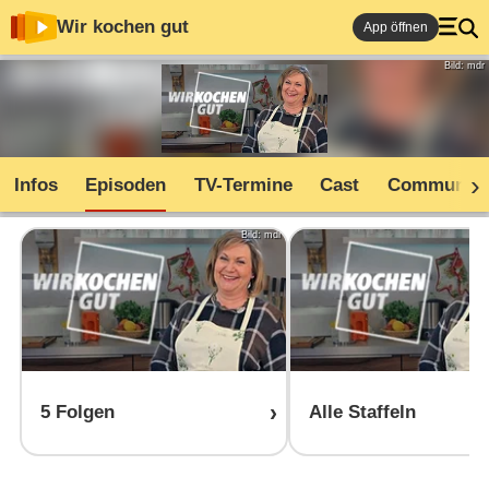
Wir kochen gut
App öffnen
Bild: mdr
Infos
Episoden
TV-Termine
Cast
Community
Bild: mdr
5 Folgen
Alle Staffeln