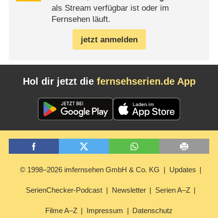
als Stream verfügbar ist oder im
Fernsehen läuft.
jetzt anmelden
Hol dir jetzt die
fernsehserien.de App
© 1998–2026 imfernsehen GmbH & Co. KG
Updates
SerienChecker-Podcast
Newsletter
Serien A–Z
Filme A–Z
Impressum
Datenschutz