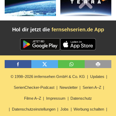
Hol dir jetzt die
fernsehserien.de App
© 1998–2026 imfernsehen GmbH & Co. KG
Updates
SerienChecker-Podcast
Newsletter
Serien A–Z
Filme A–Z
Impressum
Datenschutz
Datenschutzeinstellungen
Jobs
Werbung schalten