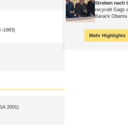
Streben nach 
recycelt Gags 
Barack Obama 
2–1983)
Mehr Highlights
SA
2001)