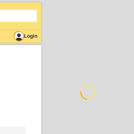
Login