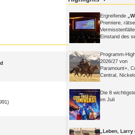
Ergreifende
W
Premiere, rätse
Vermisstenfälle
Einstand des 
Tatort: Münc
Duos
Programm-High
2026/​27 von
gd
Paramount+, 
Central, Nicke
WELT
Die 8 wichtigst
im Juli
991)
Leben, Larry