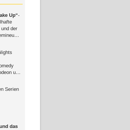
ake Up
-
lhafte
 und der
semineuen
hen
-
lights
Comedy
lodeon und
en Serien
 und das