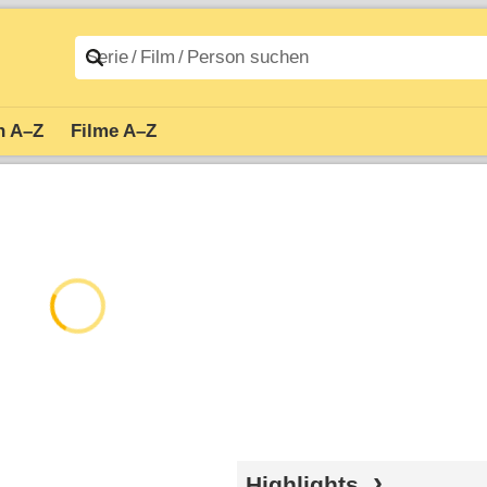
n A–Z
Filme A–Z
Highlights