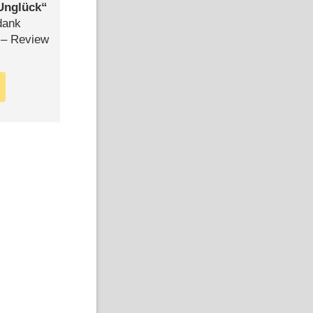
Unglück
dank
– Review