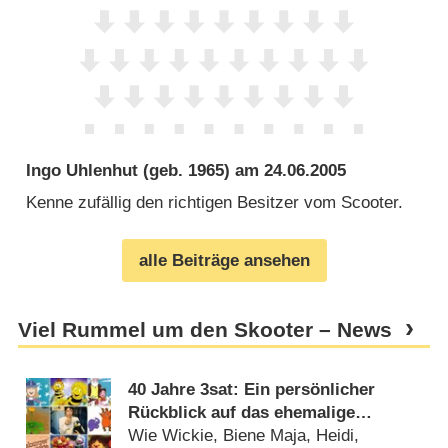
Ingo Uhlenhut
(geb. 1965) am
24.06.2005
Kenne zufällig den richtigen Besitzer vom Scooter.
alle Beiträge ansehen
Viel Rummel um den Skooter – News
40 Jahre 3sat: Ein persönlicher
Rückblick auf das ehemalige
Kinderprogramm des Kultursenders
Wie Wickie, Biene Maja, Heidi,