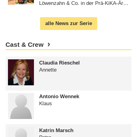
Löwenzahn & Co. in der Prä-KiKA-Ära
ein zweites Zuhause fanden
(
07.12.2024
)
alle News zur Serie
Cast & Crew
Claudia Rieschel
Annette
Antonio Wennek
Klaus
Katrin Marsch