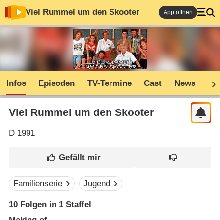
Viel Rummel um den Skooter
App öffnen
Infos
Episoden
TV-Termine
Cast
News
Co
Viel Rummel um den Skooter
D
1991
Familienserie
Jugend
10
Folgen in
1
Staffel
Making of