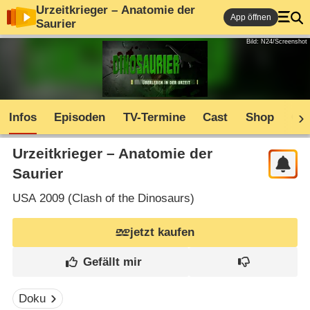
Urzeitkrieger – Anatomie der
App öffnen
Saurier
Bild: N24/Screenshot
Infos
Episoden
TV-Termine
Cast
Shop
Co
Urzeitkrieger – Anatomie der
Saurier
USA
2009 (
Clash of the Dinosaurs
)
jetzt kaufen
Doku