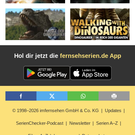
Hol dir jetzt die
fernsehserien.de App
© 1998–2026 imfernsehen GmbH & Co. KG
Updates
SerienChecker-Podcast
Newsletter
Serien A–Z