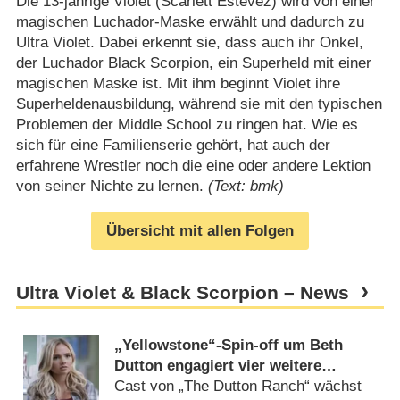
Die 13-jährige Violet (Scarlett Estevez) wird von einer
magischen Luchador-Maske erwählt und dadurch zu
Ultra Violet. Dabei erkennt sie, dass auch ihr Onkel,
der Luchador Black Scorpion, ein Superheld mit einer
magischen Maske ist. Mit ihm beginnt Violet ihre
Superheldenausbildung, während sie mit den typischen
Problemen der Middle School zu ringen hat. Wie es
sich für eine Familienserie gehört, hat auch der
erfahrene Wrestler noch die eine oder andere Lektion
von seiner Nichte zu lernen.
(Text: bmk)
Übersicht mit allen Folgen
Ultra Violet & Black Scorpion – News
„Yellowstone“-Spin-off um Beth
Dutton engagiert vier weitere
Hauptdarsteller
Cast von „The Dutton Ranch“ wächst