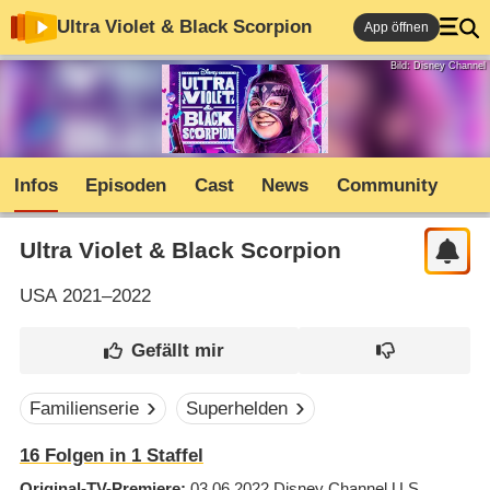
Ultra Violet & Black Scorpion
App öffnen
Bild: Disney Channel
Infos
Episoden
Cast
News
Community
Ultra Violet & Black Scorpion
USA
2021–2022
Familienserie
Superhelden
16
Folgen in
1
Staffel
Original-TV-Premiere
03.06.2022
Disney Channel U.S.