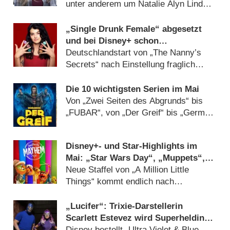
unter anderem um Natalie Alyn Lind
(
17.10.2025
)
„Single Drunk Female“ abgesetzt
und bei Disney+ schon
rausgeworfen
Deutschlandstart von „The Nanny’s
Secrets“ nach Einstellung fraglich
(
01.07.2023
)
Die 10 wichtigsten Serien im Mai
Von „Zwei Seiten des Abgrunds“ bis
„FUBAR“, von „Der Greif“ bis „German
Genius“ (
30.04.2023
)
Disney+- und Star-Highlights im
Mai: „Star Wars Day“, „Muppets“,
„Will Trent“ und „Tatortreiniger“
Neue Staffel von „A Million Little
Things“ kommt endlich nach
Deutschland (
18.04.2023
)
„Lucifer“: Trixie-Darstellerin
Scarlett Estevez wird Superheldin
„Ultra Violet“
Disney bestellt „Ultra Violet & Blue