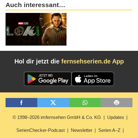
Auch interessant…
Hol dir jetzt die
fernsehserien.de App
© 1998–2026 imfernsehen GmbH & Co. KG
Updates
SerienChecker-Podcast
Newsletter
Serien A–Z